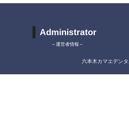
Administrator
～運営者情報～
六本木カマエデンタ
住所
〒106-0032
東京都港区六本木7-4-1
アクセス
都営地下鉄大江戸線 六本
東京メトロ日比谷線 六本木